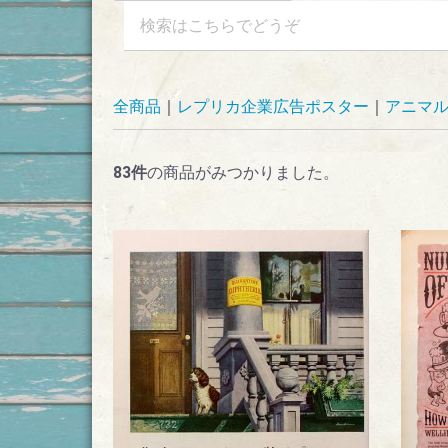
全商品
レプリカ企業広告ポスター
アニマ
83
件
の商品がみつかりました。