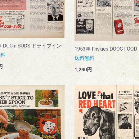
年 DOG n SUDS ドライブイン
1953年 Friskies DOOG FOOD
無料
送料無料
円
1,290円