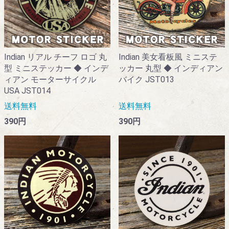
Indian リアル チーフ ロゴ 丸
Indian 美女看板風 ミニステ
型 ミニステッカー ◆ インデ
ッカー 丸型 ◆ インディアン
ィアン モーターサイクル
バイク JST013
USA JST014
送料無料
送料無料
390円
390円