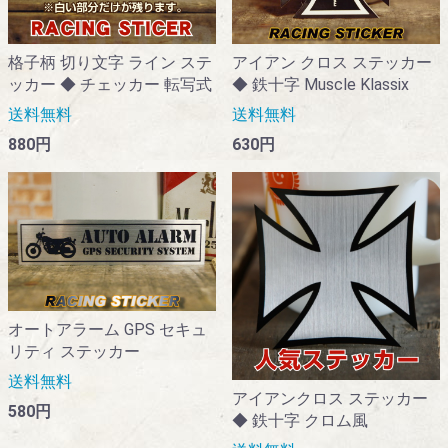
格子柄 切り文字 ライン ステ
アイアン クロス ステッカー
ッカー ◆ チェッカー 転写式
◆ 鉄十字 Muscle Klassix
送料無料
送料無料
880円
630円
オートアラーム GPS セキュ
リティ ステッカー
送料無料
アイアンクロス ステッカー
580円
◆ 鉄十字 クロム風