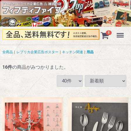
Menu
0
全商品
レプリカ企業広告ポスター
キッチン関連
用品
16
件
の商品がみつかりました。