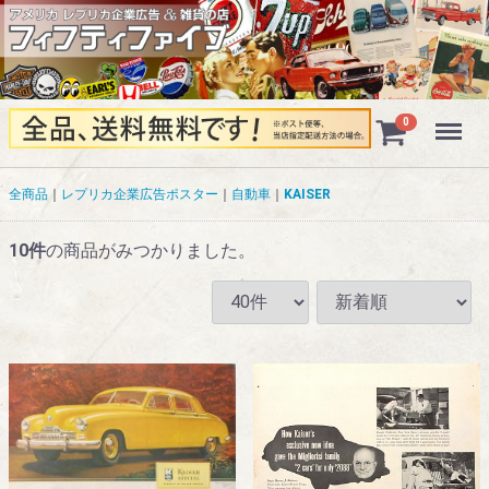
Menu
0
全商品
レプリカ企業広告ポスター
自動車
KAISER
10
件
の商品がみつかりました。