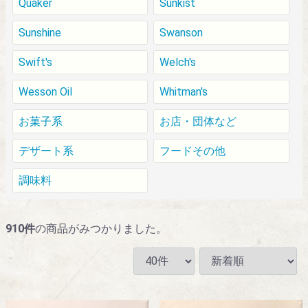
Quaker
Sunkist
Sunshine
Swanson
Swift's
Welch's
Wesson Oil
Whitman's
お菓子系
お店・団体など
デザート系
フードその他
調味料
910
件
の商品がみつかりました。