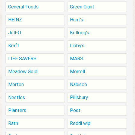
General Foods
Green Giant
HEINZ
Hunt's
Jell-O
Kellogg's
Kraft
Libby's
LIFE SAVERS
MARS
Meadow Gold
Morrell
Morton
Nabisco
Nestles
Pillsbury
Planters
Post
Rath
Reddi wip