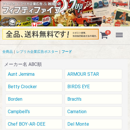
Menu
0
全商品
レプリカ企業広告ポスター
フード
メーカー名 ABC順
Aunt Jemima
ARMOUR STAR
Betty Crocker
BIRDS EYE
Borden
Brach's
Campbell's
Carnation
Chef BOY-AR-DEE
Del Monte