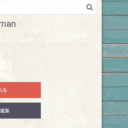
sman
れる
追加