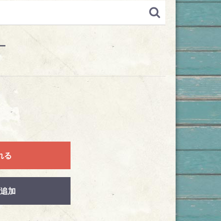
L
れる
追加