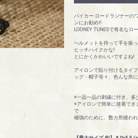
バイカー ロードランナーのワッペ
ンにお勧め!!
LOONEY TUNESで有名
ヘルメットを持って手を振っ
ヒッチハイクかな!
とにかくかわいいですよね!
アイロンで貼り付けるタイプ
ッグ・帽子等々、色んな所に
※一品一品の刺繍に付き、多
※アイロンで簡単に接着でき
で
補強のために、数カ所縫わ
【最大サイズ 約】 8.0×5.5 (c