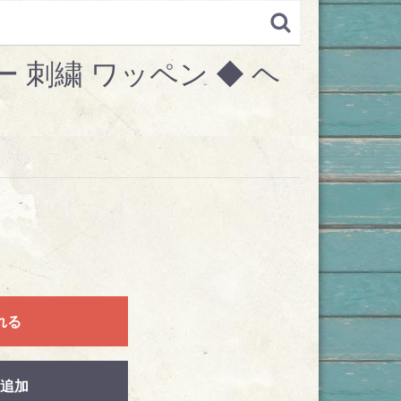
 刺繍 ワッペン ◆ ヘ
れる
追加