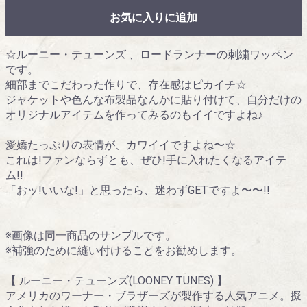
お気に入りに追加
☆ルーニー・テューンズ 、ロードランナーの刺繍ワッペン
です。
細部までこだわった作りで、存在感はピカイチ☆
ジャケットや色んな布製品なんかに貼り付けて、自分だけの
オリジナルアイテムを作ってみるのもイイですよね♪
愛嬌たっぷりの表情が、カワイイですよね〜☆
これは!ファンならずとも、ぜひ!手に入れたくなるアイテ
ム!!
「おッ!いいな!」と思ったら、迷わずGETですよ〜〜!!
※画像は同一商品のサンプルです。
※補強のために縫い付けることをお勧めします。
【 ルーニー・テューンズ(LOONEY TUNES) 】
アメリカのワーナー・ブラザーズが製作する人気アニメ。擬