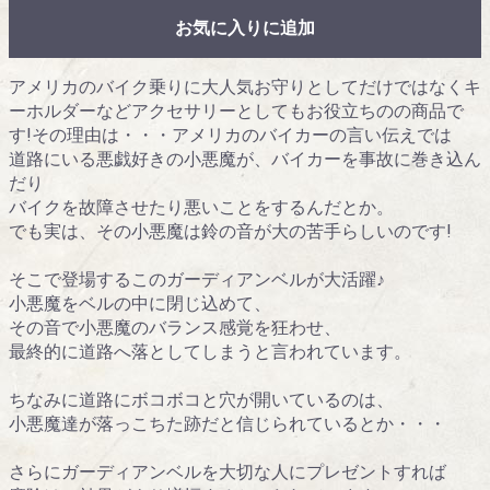
お気に入りに追加
アメリカのバイク乗りに大人気お守りとしてだけではなくキ
ーホルダーなどアクセサリーとしてもお役立ちのの商品で
す!その理由は・・・アメリカのバイカーの言い伝えでは
道路にいる悪戯好きの小悪魔が、バイカーを事故に巻き込ん
だり
バイクを故障させたり悪いことをするんだとか。
でも実は、その小悪魔は鈴の音が大の苦手らしいのです!
そこで登場するこのガーディアンベルが大活躍♪
小悪魔をベルの中に閉じ込めて、
その音で小悪魔のバランス感覚を狂わせ、
最終的に道路へ落としてしまうと言われています。
ちなみに道路にボコボコと穴が開いているのは、
小悪魔達が落っこちた跡だと信じられているとか・・・
さらにガーディアンベルを大切な人にプレゼントすれば