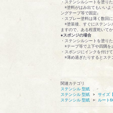
・ステンシルシートを塗り
※塗料がはみ出てもいいよ
ングテープ等で固定。
・スプレー塗料は薄く数回に
※塗装後、すぐにステンシ
ますので、ある程度乾いてか
●スポンジの場合
・ステンシルシートを塗り
※テープ等で上下や四隅を
・スポンジにインクを付けて
※薄め過ぎたりするとステ
関連カテゴリ
ステンシル 型紙
ステンシル 型紙
サイズ
ステンシル 型紙
ルート6