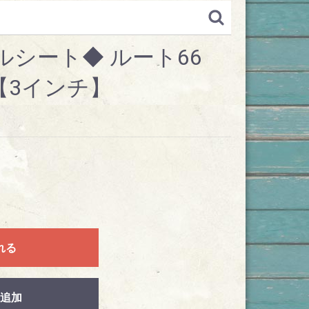
シート◆ ルート66
2 【3インチ】
3
れる
追加