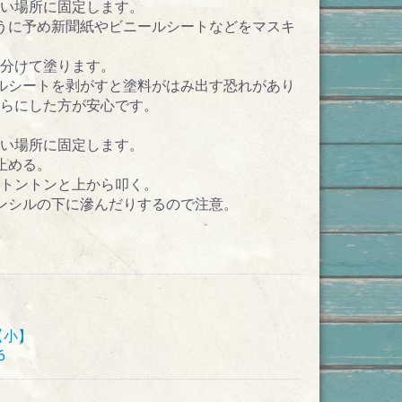
たい場所に固定します。
うに予め新聞紙やビニールシートなどをマスキ
分けて塗ります。
ルシートを剥がすと塗料がはみ出す恐れがあり
らにした方が安心です。
たい場所に固定します。
止める。
トントンと上から叩く。
ンシルの下に滲んだりするので注意。
【小】
6