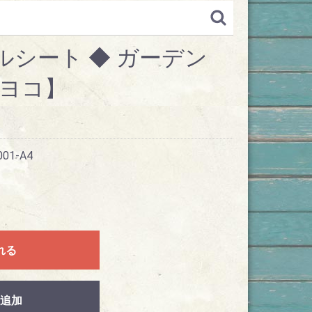
ルシート ◆ ガーデン
A4ヨコ】
001-A4
れる
追加