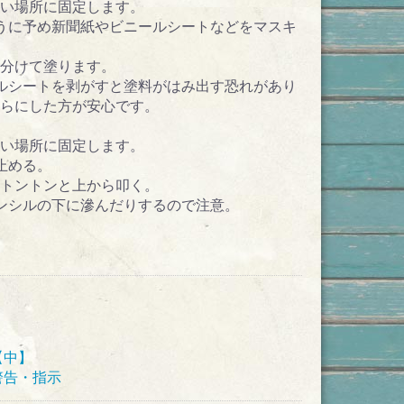
たい場所に固定します。
うに予め新聞紙やビニールシートなどをマスキ
分けて塗ります。
ルシートを剥がすと塗料がはみ出す恐れがあり
らにした方が安心です。
たい場所に固定します。
止める。
トントンと上から叩く。
ンシルの下に滲んだりするので注意。
【中】
警告・指示