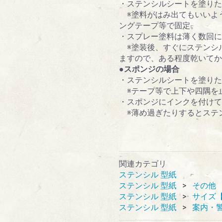
・ステンシルシートを塗り
※塗料がはみ出てもいいよ
ングテープ等で固定。
・スプレー塗料は薄く数回に
※塗装後、すぐにステンシ
ますので、ある程度乾いてか
●スポンジの場合
・ステンシルシートを塗り
※テープ等で上下や四隅を
・スポンジにインクを付けて
※薄め過ぎたりするとステ
関連カテゴリ
ステンシル 型紙
ステンシル 型紙
その他
ステンシル 型紙
サイズ
ステンシル 型紙
案内・