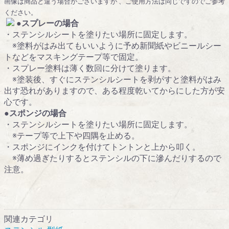
画像は商品と違う場合がございますが 、ご使用方法は同じですのでご参考
ください。
●スプレーの場合
・ステンシルシートを塗りたい場所に固定します。
※塗料がはみ出てもいいように予め新聞紙やビニールシー
トなどをマスキングテープ等で固定。
・スプレー塗料は薄く数回に分けて塗ります。
※塗装後、すぐにステンシルシートを剥がすと塗料がはみ
出す恐れがありますので、ある程度乾いてからにした方が安
心です。
●スポンジの場合
・ステンシルシートを塗りたい場所に固定します。
※テープ等で上下や四隅を止める。
・スポンジにインクを付けてトントンと上から叩く。
※薄め過ぎたりするとステンシルの下に滲んだりするので
注意。
関連カテゴリ