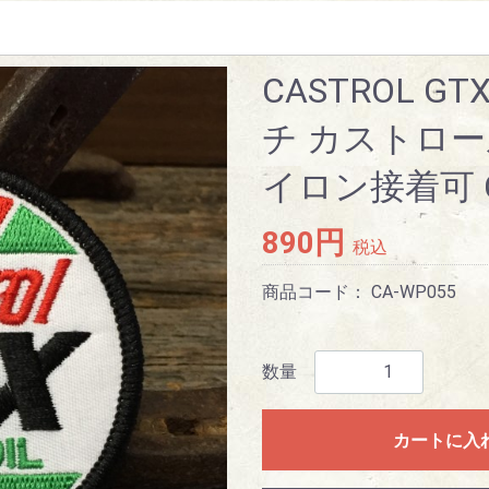
CASTROL G
チ カストロー
イロン接着可 C
890円
税込
商品コード：
CA-WP055
数量
カートに入