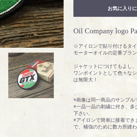
お気に入りに
Oil Company logo Pa
☆アイロンで貼り付けるタイ
モーターオイルの定番ブラン
ジャケットにつけてもよし、
ワンポイントとして色々なシ
は無限大！
※画像は同一商品のサンプル
※一品一品の刺繍に付き、多
下さい。
※アイロンで簡単に接着でき
で、補強のために数カ所縫わ