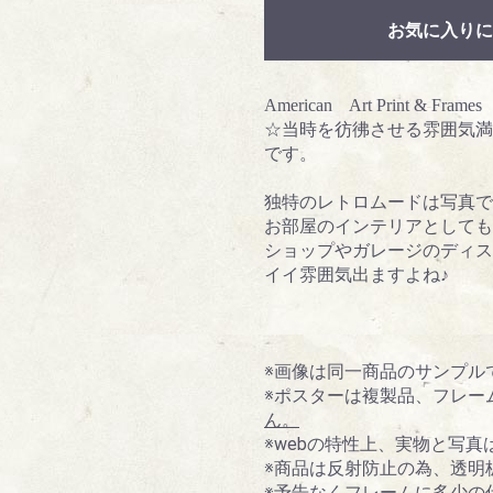
お気に入りに
American Art Print & Frames
☆当時を彷彿させる雰囲気満
です。
独特のレトロムードは写真で
お部屋のインテリアとしても
ショップやガレージのディス
イイ雰囲気出ますよね♪
※画像は同一商品のサンプル
※ポスターは複製品、フレー
ん。
※webの特性上、実物と写
※商品は反射防止の為、透明
※予告なくフレームに多少の