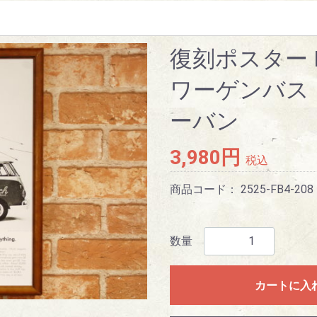
復刻ポスター 
ワーゲンバス 1
ーバン
3,980円
税込
商品コード：
2525-FB4-208
数量
カートに入