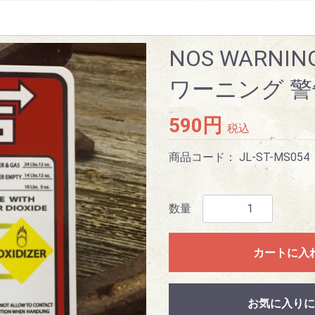
NOS WARNI
ワーニング 警告 
590円
税込
商品コード：
JL-ST-MS054
数量
カートに入
お気に入りに