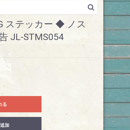
NG ステッカー ◆ ノス
JL-STMS054
れる
追加