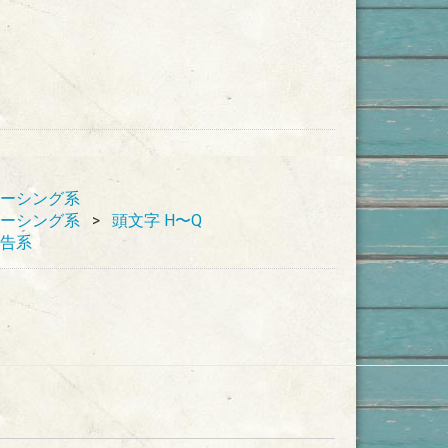
ーシング系
ーシング系
頭文字 H〜Q
告系