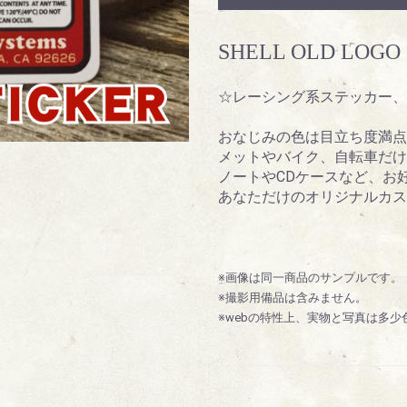
SHELL OLD LOGO
☆レーシング系ステッカー、SH
おなじみの色は目立ち度満点
メットやバイク、自転車だけ
ノートやCDケースなど、お好
あなただけのオリジナルカス
※画像は同一商品のサンプルです。
※撮影用備品は含みません。
※webの特性上、実物と写真は多