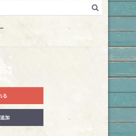
L
れる
追加